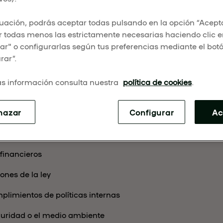
uación, podrás aceptar todas pulsando en la opción “Acepta
ias está diseñado para permitirte reportar de manera segur
 todas menos las estrictamente necesarias haciendo clic 
laridades dentro de nuestra organización.
r" o configurarlas según tus preferencias mediante el bot
rar”.
canal para quejas comerciales ni para expresar insatisfacc
s información consulta nuestra
política de cookies
.
portar?
hazar
Configurar
Ac
ra denunciar inquietudes graves, tales como:
 financieros
iones de la ley
plimientos de políticas internas
eguridad o el medio ambiente