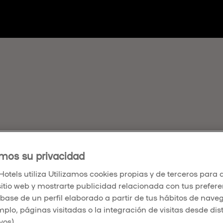
NID@ AL CANAL
mos su privacidad
IAS DE UMUSIC
otels utiliza Utilizamos cookies propias y de terceros para a
sitio web y mostrarte publicidad relacionada con tus prefer
S
 base de un perfil elaborado a partir de tus hábitos de nave
mplo, páginas visitadas o la integración de visitas desde dis
vos).