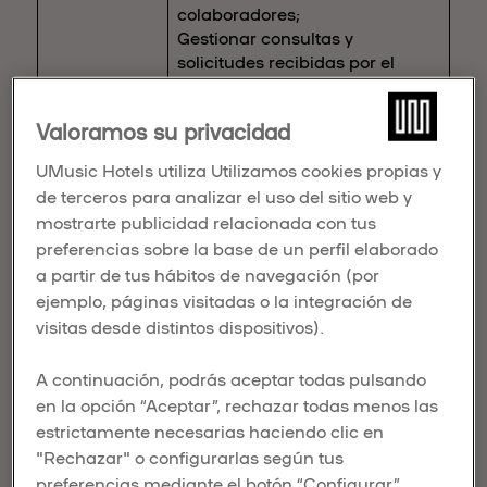
colaboradores;
Gestionar consultas y
solicitudes recibidas por el
ChatBot;
Gestionar la realización de
Valoramos su privacidad
encuestas de satisfacción
durante la estancia en el hotel y
UMusic Hotels utiliza Utilizamos cookies propias y
post estancia;
de terceros para analizar el uso del sitio web y
Gestionar la prestación del
mostrarte publicidad relacionada con tus
servicio de alojamiento
preferencias sobre la base de un perfil elaborado
contratado;
a partir de tus hábitos de navegación (por
Gestionar y resolver consultas,
ejemplo, páginas visitadas o la integración de
solicitudes, reclamaciones,
incidencias o sugerencias;
visitas desde distintos dispositivos).
Gestionar solicitudes de empleo
para cubrir vacantes y/o para
A continuación, podrás aceptar todas pulsando
presentar candidaturas
en la opción “Aceptar”, rechazar todas menos las
espontáneas;
estrictamente necesarias haciendo clic en
Gestionar envío de información
"Rechazar" o configurarlas según tus
sobre los servicios contratados,
preferencias mediante el botón “Configurar”.