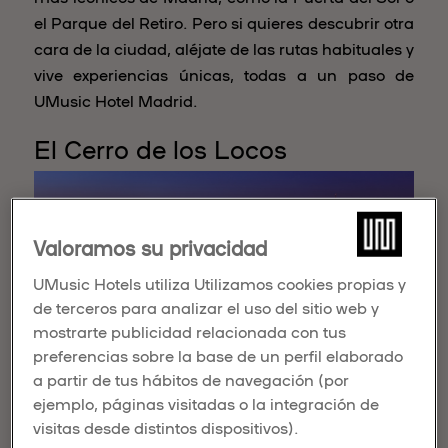
el Parque del Retiro. Pero si quieres descubrir otra
cara de la ciudad, aléjate de las rutas habituales y
vive experiencias únicas, todas a un paso de
UMusic Hotel Madrid.
El Cerro de los Locos
Valoramos su privacidad
UMusic Hotels utiliza Utilizamos cookies propias y
de terceros para analizar el uso del sitio web y
mostrarte publicidad relacionada con tus
preferencias sobre la base de un perfil elaborado
a partir de tus hábitos de navegación (por
Ubicado al noroeste de Madrid, cerca de Ciudad
ejemplo, páginas visitadas o la integración de
Universitaria, el parque Dehesa de la Villa ofrece
visitas desde distintos dispositivos).
vistas impresionantes de la ciudad y sus