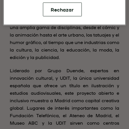
combina tradición e innovación, pone a los
Rechazar
creadores en el centro del escenario. El evento
celebra la creciente influencia de la ilustración en
una amplia gama de disciplinas, desde el cómic y
la animación hasta el arte urbano, los tatuajes y el
humor gráfico, al tiempo que une industrias como
la cultura, la ciencia, la educación, la moda, la
edición y la publicidad.
Liderado por Grupo Duende, expertos en
innovación cultural, y UDIT, la única universidad
española que ofrece un título en ilustración y
estudios audiovisuales, este proyecto abierto e
inclusivo muestra a Madrid como capital creativa
global. Lugares de interés importantes como la
Fundación Telefónica, el Ateneo de Madrid, el
Museo ABC y la UDIT sirven como centros