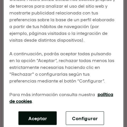
de terceros para analizar el uso del sitio web y
Publicado el 11 de febrero de 2025
mostrarte publicidad relacionada con tus
Celebra la creciente influencia de la ilustración en
preferencias sobre la base de un perfil elaborado
festivales donde las obras de talentos emergentes
a partir de tus hábitos de navegación (por
y creadores icónicos esperan ser descubiertas.
ejemplo, páginas visitadas o la integración de
visitas desde distintos dispositivos).
A continuación, podrás aceptar todas pulsando
en la opción “Aceptar”, rechazar todas menos las
estrictamente necesarias haciendo clic en
"Rechazar" o configurarlas según tus
preferencias mediante el botón “Configurar”.
Para más información consulta nuestra
política
de cookies
.
ILUSTRAWEEK e ILUSTRAFEST pintan Madrid a
todo color y transforman la capital española en un
centro dinámico de creación contemporánea.
Aceptar
Configurar
Este festival colorido y multidisciplinar, que