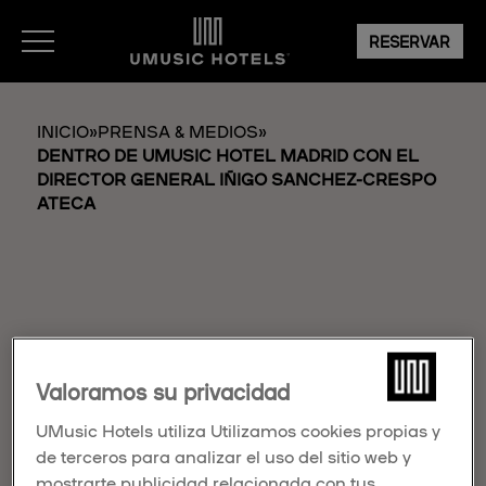
RESERVAR
INICIO
»
PRENSA & MEDIOS
»
DENTRO DE UMUSIC HOTEL MADRID CON EL
DIRECTOR GENERAL IÑIGO SANCHEZ-CRESPO
ATECA
DENTRO DE UMUSIC
Valoramos su privacidad
HOTEL MADRID CON
EL DIRECTOR
UMusic Hotels utiliza Utilizamos cookies propias y
de terceros para analizar el uso del sitio web y
GENERAL IÑIGO
mostrarte publicidad relacionada con tus