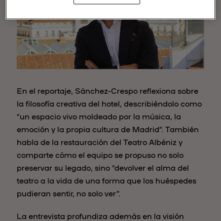
En el reportaje, Sánchez-Crespo reflexiona sobre
la filosofía creativa del hotel, describiéndolo como
“un espacio vivo moldeado por la música, la
emoción y la propia cultura de Madrid”. También
habla de la restauración del Teatro Albéniz y
comparte cómo el equipo se propuso no solo
preservar su legado, sino “devolver el alma del
teatro a la vida de una forma que los huéspedes
pudieran sentir, no solo ver”.
La entrevista profundiza además en la visión