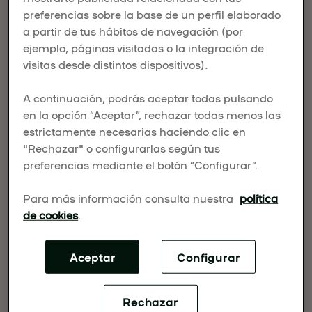
SANCHEZ-CRESPO
preferencias sobre la base de un perfil elaborado
a partir de tus hábitos de navegación (por
ATECA
ejemplo, páginas visitadas o la integración de
visitas desde distintos dispositivos).
Publicado el 05 de diciembre de 2025
A continuación, podrás aceptar todas pulsando
Muse.World
se reunió recientemente con nuestro
en la opción “Aceptar”, rechazar todas menos las
Director General,
Iñigo Sánchez-Crespo Ateca
,
estrictamente necesarias haciendo clic en
para una conversación sobre el espíritu de
"Rechazar" o configurarlas según tus
UMusic Hotel Madrid
y la recuperación del
preferencias mediante el botón “Configurar”.
icónico
Teatro Albéniz
—un proyecto en el que la
hospitalidad se convierte en un escenario y cada
Para más información consulta nuestra
política
estancia se vive como una historia que cobra
de cookies
.
vida.
Aceptar
Configurar
Rechazar