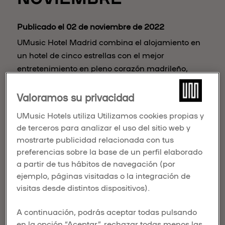
Publicado el 02 de noviembre de 2022
UMusic Hotel Madrid combina el alojamiento en
un hotel de cinco estrellas con el mejor
entretenimiento en pleno corazón madrileño,
empezando con el estreno de “Company”, el
nuevo musical protagonizado por Antonio
Valoramos su privacidad
Banderas.
UMusic Hotels utiliza Utilizamos cookies propias y
de terceros para analizar el uso del sitio web y
mostrarte publicidad relacionada con tus
preferencias sobre la base de un perfil elaborado
a partir de tus hábitos de navegación (por
ejemplo, páginas visitadas o la integración de
visitas desde distintos dispositivos).
A continuación, podrás aceptar todas pulsando
en la opción “Aceptar”, rechazar todas menos las