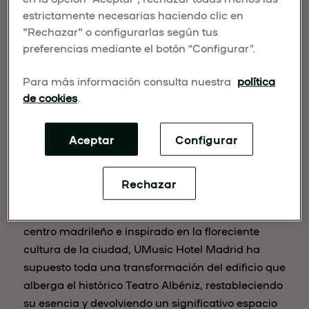
estrictamente necesarias haciendo clic en
"Rechazar" o configurarlas según tus
preferencias mediante el botón “Configurar”.
Para más información consulta nuestra
política
de cookies
.
Aceptar
Configurar
MADRID, 2 de noviembre 2022
– UMusic Hotels
ha anunciado hoy la apertura de las reservas, que
están ya disponibles, del que será el primer
Rechazar
establecimiento de la marca en todo el mundo,
UMusic Hotel Madrid. Situado en el vibrante
centro madrileño e inspirado en la floreciente
cultura de la ciudad, UMusic Hotel Madrid ha
supuesto toda una transformación del edificio que
alberga el histórico Teatro Albéniz, restableciendo
su esencia y devolviendo un significativo espacio