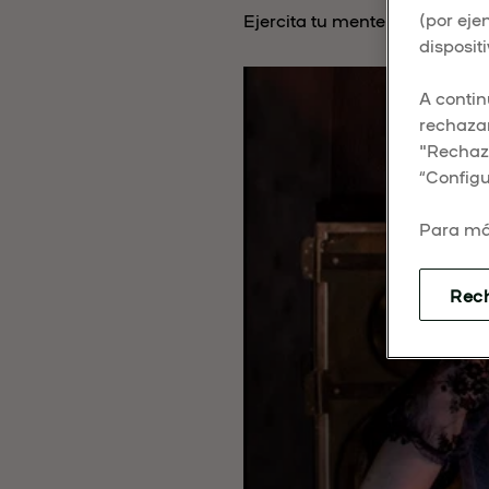
(por eje
Ejercita tu mente y escapa de 
dispositi
A contin
rechazar
"Rechaza
“Configu
Para má
Rec