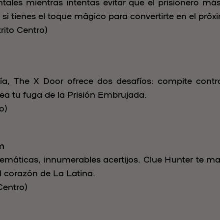
tales mientras intentas evitar que el prisionero más
si tienes el toque mágico para convertirte en el próxi
rito Centro)
a, The X Door ofrece dos desafíos: compite contr
ea tu fuga de la Prisión Embrujada.
o)
m
temáticas, innumerables acertijos. Clue Hunter te ma
l corazón de La Latina.
Centro)