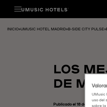
INICIO
»
UMUSIC HOTEL MADRID
»
B-SIDE CITY PULSE
»
LOS ME
DE MAD
Valora
UMusic H
uso del 
Publicado el 18 de marzo de 
sobre la