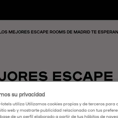
LOS MEJORES ESCAPE ROOMS DE MADRID TE ESPERA
JORES ESCAPE
RID TE ESPERA
mos su privacidad
otels utiliza Utilizamos cookies propias y de terceros para a
sitio web y mostrarte publicidad relacionada con tus prefer
2025
 base de un perfil elaborado a partir de tus hábitos de nave