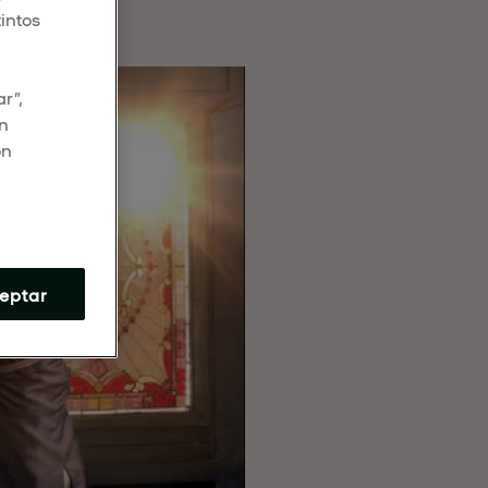
tintos
r”,
en
ón
eptar