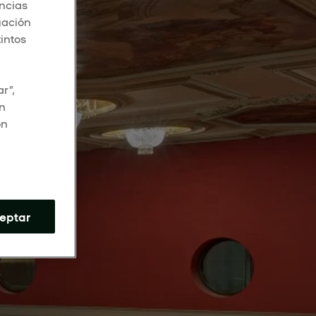
encias
gación
tintos
r”,
en
ón
eptar