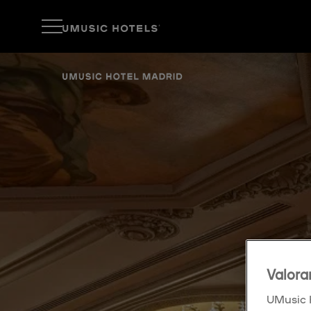
Valora
UMusic H