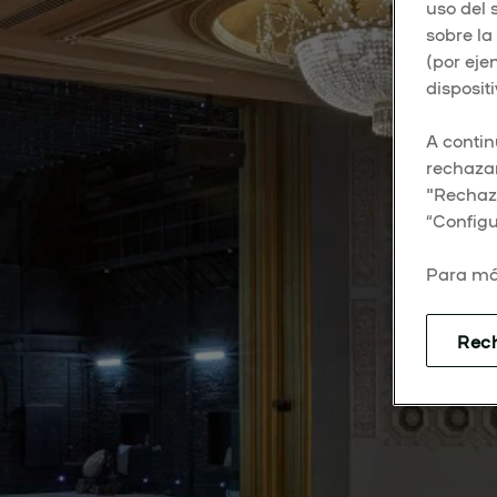
uso del 
sobre la
(por eje
dispositi
A contin
rechazar
"Rechaza
“Configu
Para má
Rec