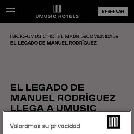
RESERVAR
INICIO
»
UMUSIC HOTEL MADRID
»
COMUNIDAD
»
EL LEGADO DE MANUEL RODRÍGUEZ
EL LEGADO DE
MANUEL RODRÍGUEZ
LLEGA A UMUSIC
HOTEL MADRID
Valoramos su privacidad