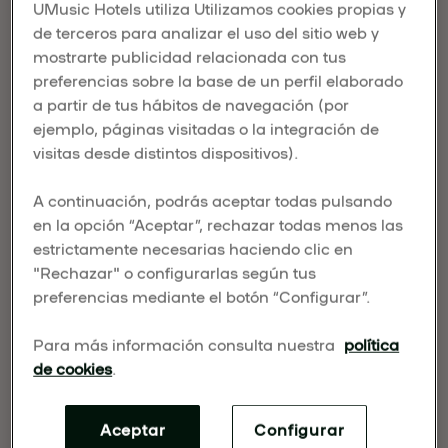
UMusic Hotels utiliza Utilizamos cookies propias y
El viaje de Manuel Rodríguez comenzó en Madrid,
de terceros para analizar el uso del sitio web y
donde la pasión de su familia por el flamenco y la
mostrarte publicidad relacionada con tus
fabricación de guitarras marcó su destino. Tras
preferencias sobre la base de un perfil elaborado
décadas fabricando guitarras de renombre
a partir de tus hábitos de navegación (por
mundial a través de varios continentes, regresó a
ejemplo, páginas visitadas o la integración de
casa para continuar su legado. Ahora, su nueva
visitas desde distintos dispositivos).
tienda en el UMusic Hotel Madrid conecta a los
huéspedes con el arte local, el patrimonio y la
A continuación, podrás aceptar todas pulsando
cultura. Más que una tienda, es una celebración
en la opción “Aceptar”, rechazar todas menos las
de la artesanía, uniendo a viajeros y artistas en
estrictamente necesarias haciendo clic en
una experiencia que transforma tanto a ellos
"Rechazar" o configurarlas según tus
como a la comunidad.
preferencias mediante el botón “Configurar”.
Para más información consulta nuestra
política
de cookies
.
Aceptar
Configurar