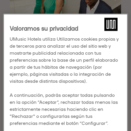
Valoramos su privacidad
UMusic Hotels utiliza Utilizamos cookies propias y
Madrid es un destino fantástico para parejas que
de terceros para analizar el uso del sitio web y
buscan experiencias memorables. La ciudad está
mostrarte publicidad relacionada con tus
llena de planes románticos para dos, desde
preferencias sobre la base de un perfil elaborado
relajantes días de spa y cenas a la luz de las velas
a partir de tus hábitos de navegación (por
ejemplo, páginas visitadas o la integración de
hasta impresionantes puestas de sol en azoteas.
visitas desde distintos dispositivos).
Aquí tienes algunos
planes en pareja en
A continuación, podrás aceptar todas pulsando
Madrid
que harán que cada momento de tu visita
en la opción “Aceptar”, rechazar todas menos las
sea mágico. Sorprende a esa persona especial y
estrictamente necesarias haciendo clic en
disfruta de unos días llenos de romance.
"Rechazar" o configurarlas según tus
QUÉ HACER EN MADRID EN
preferencias mediante el botón “Configurar”.
PAREJA