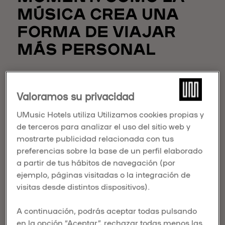
MÚSICA CREA UNA
FORMA DE VIAJAR
MÁS PERSONAL
Published on December 05, 2025
El presidente de
UMusic Hospitality & Lifestyle
,
Valoramos su privacidad
Jordi Solé
, participó recientemente en el podcast
UMusic Hotels utiliza Utilizamos cookies propias y
Hotel Moment
de
Revinate
para hablar sobre
de terceros para analizar el uso del sitio web y
cómo la música puede
transformar la forma en
mostrarte publicidad relacionada con tus
que los huéspedes se conectan con un hotel
. La
preferencias sobre la base de un perfil elaborado
conversación ofreció una mirada
interna
a cómo
a partir de tus hábitos de navegación (por
UMusic Hotels
aborda la
personalización, la
ejemplo, páginas visitadas o la integración de
narración y la conexión emocional
, siempre
visitas desde distintos dispositivos).
desde la perspectiva de la
cultura y la creatividad
.
A continuación, podrás aceptar todas pulsando
en la opción “Aceptar”, rechazar todas menos las