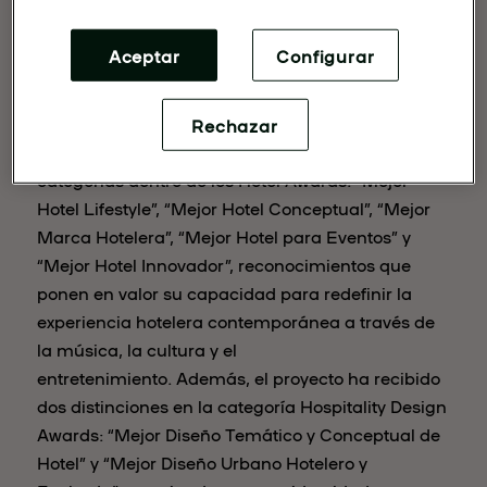
Aceptar
Configurar
Rechazar
El hotel madrileño ha sido galardonado en cinco
categorías dentro de los Hotel Awards: “Mejor
Hotel Lifestyle”, “Mejor Hotel Conceptual”, “Mejor
Marca Hotelera”, “Mejor Hotel para Eventos” y
“Mejor Hotel Innovador”, reconocimientos que
ponen en valor su capacidad para redefinir la
experiencia hotelera contemporánea a través de
la música, la cultura y el
entretenimiento. Además, el proyecto ha recibido
dos distinciones en la categoría Hospitality Design
Awards: “Mejor Diseño Temático y Conceptual de
Hotel” y “Mejor Diseño Urbano Hotelero y