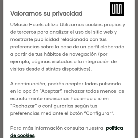
nueve premios en los prestigiosos Noble World
Valoramos su privacidad
Hotel Awards 2026, certamen internacional que
reconoce los logros más destacados en la
UMusic Hotels utiliza Utilizamos cookies propias y
hospitalidad de lujo y el liderazgo hotelero a nivel
de terceros para analizar el uso del sitio web y
mundial.
mostrarte publicidad relacionada con tus
preferencias sobre la base de un perfil elaborado
a partir de tus hábitos de navegación (por
ejemplo, páginas visitadas o la integración de
visitas desde distintos dispositivos).
A continuación, podrás aceptar todas pulsando
en la opción “Aceptar”, rechazar todas menos las
estrictamente necesarias haciendo clic en
"Rechazar" o configurarlas según tus
preferencias mediante el botón “Configurar”.
Para más información consulta nuestra
política
de cookies
.