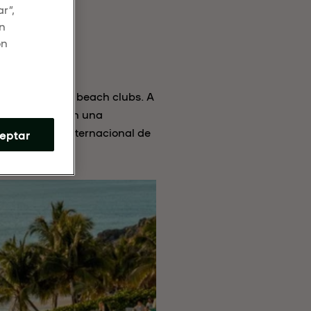
r”,
en
ón
l sector de los beach clubs. A
e la música con una
vo concepto internacional de
eptar