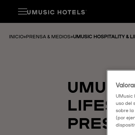
INICIO
»
PRENSA & MEDIOS
»
UMUSIC HOSPITALITY & L
UMUSIC
Valora
UMusic H
LIFESTY
uso del 
sobre la
PRESEN
(por eje
dispositi