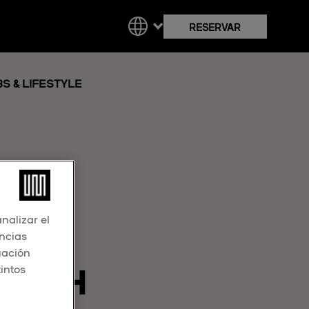
RESERVAR
S & LIFESTYLE
nalizar el
encias
gación
EACH
tintos