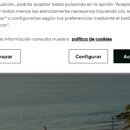
& LIFESTYLE
uación, podrás aceptar todas pulsando en la opción “Acepta
 todas menos las estrictamente necesarias haciendo clic 
r" o configurarlas según tus preferencias mediante el bot
rar”.
2025
s información consulta nuestra
política de cookies
.
 da un paso estratégico en su expansión global al entrar en e
nture con IMI Group, la compañía combina el poder global d
er nivel para crear
UMusic Beach Clubs & Lifestyle
, un nue
hazar
Configurar
Ac