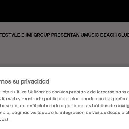
IFESTYLE E IMI GROUP PRESENTAN UMUSIC BEACH CLUB
 HOSPITALITY &
mos su privacidad
otels utiliza Utilizamos cookies propias y de terceros para a
LE E IMI GROUP
sitio web y mostrarte publicidad relacionada con tus prefer
 base de un perfil elaborado a partir de tus hábitos de nave
TAN UMUSIC B
mplo, páginas visitadas o la integración de visitas desde dis
vos).