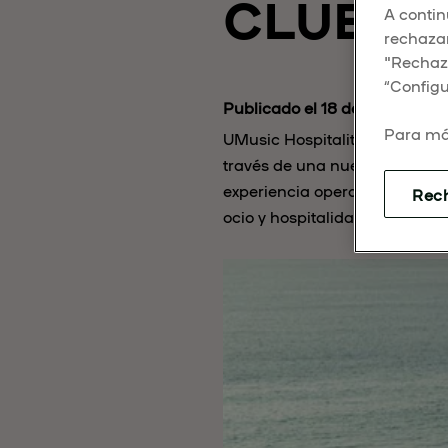
CLUBS 
A contin
rechazar
"Rechaza
“Configu
Publicado el 18 de marzo de 
Para má
UMusic Hospitality & Lifestyle
través de una nueva joint ve
experiencia operativa de prim
Rec
ocio y hospitalidad.